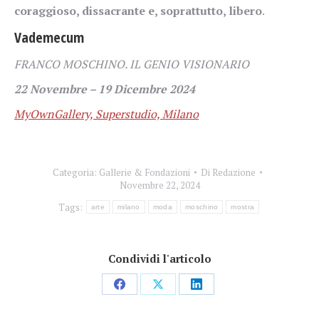
coraggioso, dissacrante e, soprattutto, libero
.
Vademecum
FRANCO MOSCHINO. IL GENIO VISIONARIO
22 Novembre – 19 Dicembre 2024
MyOwnGallery, Superstudio, Milano
Categoria:
Gallerie & Fondazioni
Di
Redazione
Novembre 22, 2024
Tags:
arte
milano
moda
moschino
mostra
Condividi l'articolo
Condividi
Condividi
Condividi
su
su
su