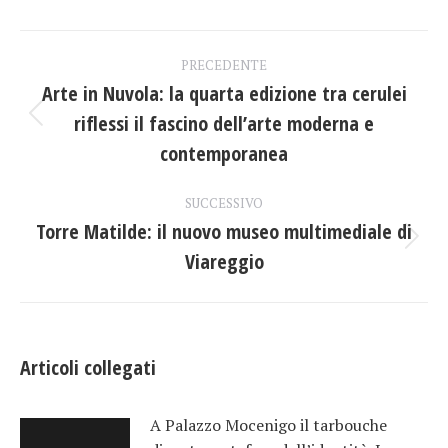
Facebook
X
LinkedIn
Naviga
PRECEDENTE
tra
Arte in Nuvola: la quarta edizione tra cerulei
riflessi il fascino dell’arte moderna e
Post
i
precedente:
contemporanea
post
SUCCESSIVO
Torre Matilde: il nuovo museo multimediale di
Prossimo
Viareggio
post:
Articoli collegati
A Palazzo Mocenigo il tarbouche