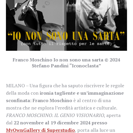
Franco Moschino Io non sono una sarta © 2024
Stefano Pandini “Iconoclasta”
MILANO – Una figura che ha saputo riscrivere le regole
della moda con
ironia tagliente e un’immaginazione
sconfinata: Franco Moschino
è al centro di una
mostra che ne esplora l’eredità artistica e culturale.
FRANCO MOSCHINO. IL GENIO VISIONARIO
, aperta
dal
22 novembre al 19 dicembre 2024 presso
MyOwnGallery di Superstudio
, porta alla luce un