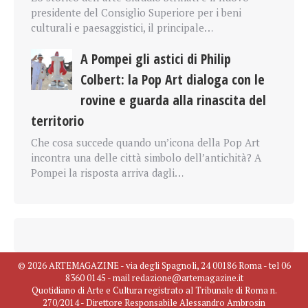
presidente del Consiglio Superiore per i beni
culturali e paesaggistici, il principale…
A Pompei gli astici di Philip
Colbert: la Pop Art dialoga con le
rovine e guarda alla rinascita del
territorio
Che cosa succede quando un’icona della Pop Art
incontra una delle città simbolo dell’antichità? A
Pompei la risposta arriva dagli…
© 2026 ARTEMAGAZINE - via degli Spagnoli, 24 00186 Roma - tel 06
8360 0145 - mail redazione@artemagazine.it
Quotidiano di Arte e Cultura registrato al Tribunale di Roma n.
270/2014 - Direttore Responsabile Alessandro Ambrosin