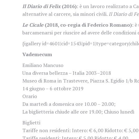
Il Diario di Felix
(2016)
: è un lavoro realizzato a C
alternative al carcere, sia minori civili.
Il Diario di Fe
Le Cicale
(2018, co-regia di Federico Romano)
: è
barcamenarsi per riuscire ad avere delle condizioni d
{igallery id=4601|cid=1543|pid=1|type=category|chil
Vademecum
Emiliano Mancuso
Una diversa bellezza – Italia 2003–2018
Museo di Roma in Trastevere, Piazza S. Egidio 1/b 
14 giugno – 6 ottobre 2019
Orario
Da martedì a domenica ore 10.00 – 20.00;
La biglietteria chiude alle ore 19.00; Chiuso lunedì
Biglietti
Tariffe non residenti: Intero: € 6,00 Ridotto: € 5,00
Tariffe residenti: Intero: € 5,00 Ridotto: € 4,00