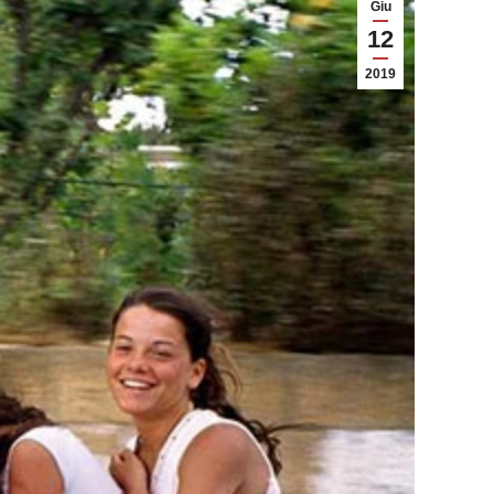
Giu
12
2019