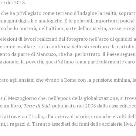
re del 2018.
che ha privilegiato come terreno d’indagine la realtà, soprattut
 immagini digitali o analogiche. E le polaroid, importanti poi
 che lo porterà, nell’ultima parte della sua vita, a essere regi
lezioni di lavori realizzati dal fotografo nell’arco di quindici
 perenne oscillare tra la conferma dello stereotipo e la cartoli
mento da parte di Mancuso, che ha
perlustrato
il Paese seguen
tituzionale, la povertà, quest’ultimo tema particolarmente caro
icato agli anziani che vivono a Roma con la pensione minima, 
sul Mezzogiorno che, nell’epoca della globalizzazione, si trova 
o un libro,
Terre di Sud
, pubblicato nel 2008 dalla casa editric
 attraverso l’Italia, alla ricerca di storie, cronache e volti dell
i, i ragazzi di Taranto assediati dai fumi delle acciaierie Ilva