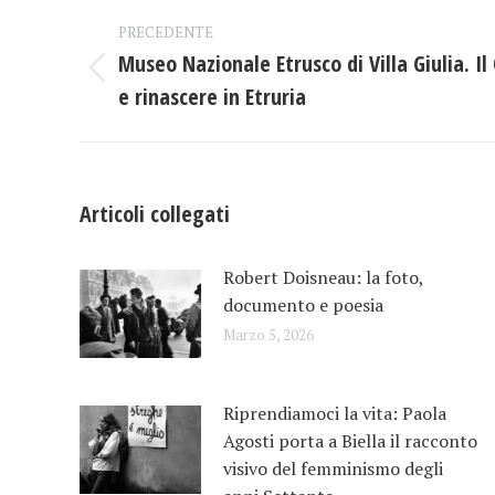
Naviga
PRECEDENTE
tra
Museo Nazionale Etrusco di Villa Giulia. Il 
Post
e rinascere in Etruria
i
precedente:
post
Articoli collegati
Robert Doisneau: la foto,
documento e poesia
Marzo 5, 2026
Riprendiamoci la vita: Paola
Agosti porta a Biella il racconto
visivo del femminismo degli