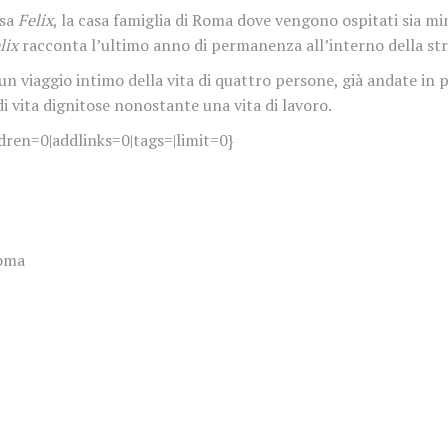
asa
Felix
, la casa famiglia di Roma dove vengono ospitati sia m
lix
racconta l’ultimo anno di permanenza all’interno della str
 un viaggio intimo della vita di quattro persone, già andate in p
i vita dignitose nonostante una vita di lavoro.
dren=0|addlinks=0|tags=|limit=0}
Roma