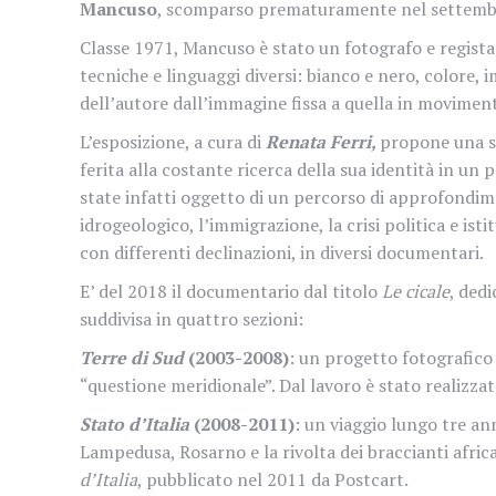
Mancuso
, scomparso prematuramente nel settemb
Classe 1971, Mancuso è stato un fotografo e regista 
tecniche e linguaggi diversi: bianco e nero, colore,
dell’autore dall’immagine fissa a quella in movimento
L’esposizione, a cura di
Renata Ferri,
propone una se
ferita alla costante ricerca della sua identità in un
state infatti oggetto di un percorso di approfondi
idrogeologico, l’immigrazione, la crisi politica e is
con differenti declinazioni, in diversi documentari.
E’ del 2018 il documentario dal titolo
Le cicale
, ded
suddivisa in quattro sezioni:
Terre di Sud
(2003-2008)
: un progetto fotografico 
“questione meridionale”. Dal lavoro è stato realizzat
Stato d’Italia
(2008-2011)
: un viaggio lungo tre anni
Lampedusa, Rosarno e la rivolta dei braccianti african
d’Italia
, pubblicato nel 2011 da Postcart.