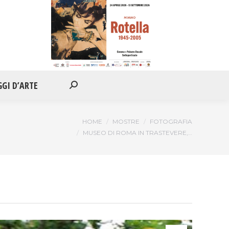
IONI
APPUNTAMENTI
VIAGGI D’ARTE
Cerca:
GGI D’ARTE
Cerca:
Tu sei qui:
HOME
MOSTRE
FOTOGRAFIA
MUSEO DI ROMA IN TRASTEVERE,…