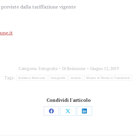
previste dalla tariffazione vigente
ne.it
Categoria:
Fotografia
Di
Redazione
Giugno 12, 2019
Tags:
Emiliano Mancuso
fotografia
mostra
Museo di Roma in Trastevere
Condividi l'articolo
Condividi
Condividi
Condividi
su
su
su
Facebook
X
LinkedIn