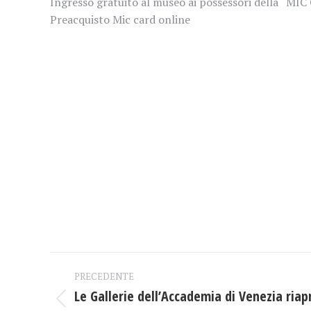
Ingresso gratuito al museo ai possessori della “MIC
Preacquisto Mic card online
Naviga
PRECEDENTE
tra
Le Gallerie dell’Accademia di Venezia riap
Post