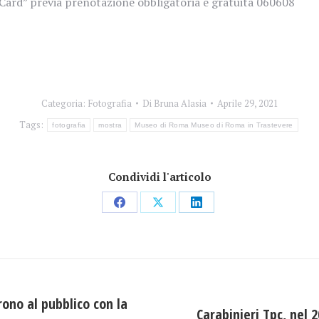
 Card” previa prenotazione obbligatoria e gratuita 060608
Categoria:
Fotografia
Di
Bruna Alasia
Aprile 29, 2021
Tags:
fotografia
mostra
Museo di Roma Museo di Roma in Trastevere
Condividi l'articolo
Condividi
Condividi
Condividi
su
su
su
Facebook
X
LinkedIn
rono al pubblico con la
Carabinieri Tpc, nel 
Prossimo