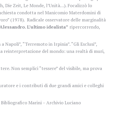
ph, Die Zeit, Le Monde, l’Unità…). Focalizzò lo
, inchiesta condotta nel Manicomio Materdomini di
voro” (1978).
Radicale osservatore delle marginalità
Alessandro. L’ultimo idealista”
ripercorrendo,
 a Napoli”, “Terremoto in Irpinia”. “Gli Esclusi”,
ua reinterpretazione del mondo: una realtà di muri,
ettere. Non semplici “tessere” del visibile, ma prova
tore e i contributi di due grandi amici e colleghi
 Bibliografico Marini – Archivio Luciano