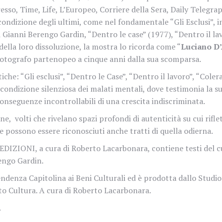
resso, Time, Life, L’Europeo, Corriere della Sera, Daily Telegra
, condizione degli ultimi, come nel fondamentale “Gli Esclusi”
i Gianni Berengo Gardin, “Dentro le case” (1977), “Dentro il la
 della loro dissoluzione, la mostra lo ricorda come “
Luciano D’
l fotografo partenopeo a cinque anni dalla sua scomparsa.
che: “Gli esclusi”, “Dentro le Case”, “Dentro il lavoro”, “Colera
condizione silenziosa dei malati mentali, dove testimonia la s
conseguenze incontrollabili di una crescita indiscriminata.
ane,
volti che rivelano spazi profondi di autenticità su cui rifl
possono essere riconosciuti anche tratti di quella odierna.
ZIONI, a cura di Roberto Lacarbonara, contiene testi del cura
engo Gardin.
ndenza Capitolina ai Beni Culturali
ed è prodotta dallo Studio
to Cultura. A cura di Roberto Lacarbonara.
.