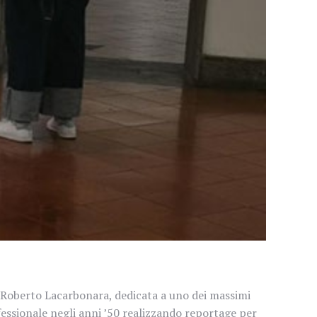
i Roberto Lacarbonara, dedicata a uno dei massimi
fessionale negli anni ’50 realizzando reportage per