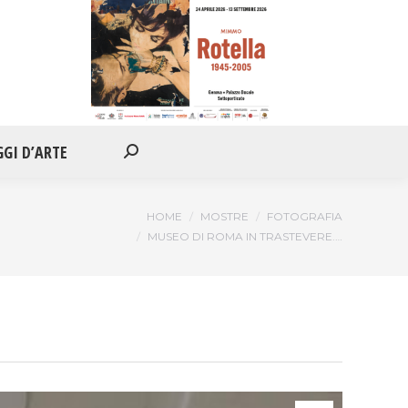
IONI
APPUNTAMENTI
VIAGGI D’ARTE
Cerca:
GGI D’ARTE
Cerca:
Tu sei qui:
HOME
MOSTRE
FOTOGRAFIA
MUSEO DI ROMA IN TRASTEVERE.…