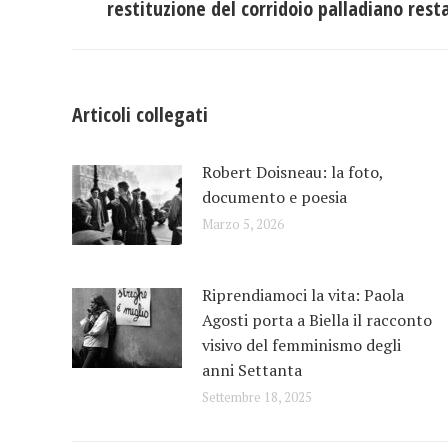
restituzione del corridoio palladiano rest
i
precedente:
post
Articoli collegati
Robert Doisneau: la foto,
documento e poesia
Marzo 5, 2026
Riprendiamoci la vita: Paola
Agosti porta a Biella il racconto
visivo del femminismo degli
anni Settanta
Settembre 18, 2025