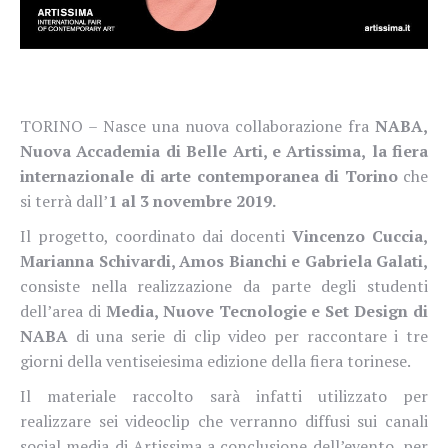
TORINO – Nasce una nuova collaborazione fra
NABA,
Nuova Accademia di Belle Arti, e Artissima,
la fiera
internazionale di arte contemporanea di Torino
che
si terrà dall’
1 al 3 novembre 2019.
Il progetto, coordinato dai docenti
Vincenzo Cuccia,
Marianna Schivardi, Amos Bianchi e Gabriela Galati,
consiste nella realizzazione da parte degli studenti
dell’area di
Media, Nuove Tecnologie e Set Design di
NABA
di
una serie di clip video per raccontare i tre
giorni della ventiseiesima edizione della fiera torinese.
Il materiale raccolto sarà infatti utilizzato per
realizzare sei videoclip che verranno diffusi sui canali
social media di Artissima a conclusione dell’evento, per