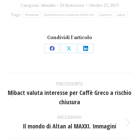
Categoria:
Attualità
Di
Redazione
Ottobre 23, 2019
Tags:
Artissima
NabaNuova Accademia Belle Arti
studenti
video
Condividi l'articolo
Condividi
Condividi
Condividi
su
su
su
Facebook
X
LinkedIn
Naviga
PRECEDENTE
tra
Mibact valuta interesse per Caffè Greco a rischio
Post
chiusura
i
precedente:
post
SUCCESSIVO
Il mondo di Altan al MAXXI. Immagini
Prossimo
post: