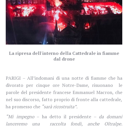
La ripresa dell'interno della Cattedrale in fiamme
dal drone
PARIGI –
All’indomani di una notte di fiamme che ha
divorato per cinque ore
Notre-Dame, risuonano le
parole del
presidente francese Emmanuel Macron, che
nel suo discorso, fatto proprio di fronte alla cattedrale,
ha promesso che
“sarà ricostruita”.
“Mi impegno
– ha detto il presidente –
da domani
lanceremo una
raccolta fondi, anche Oltralpe.