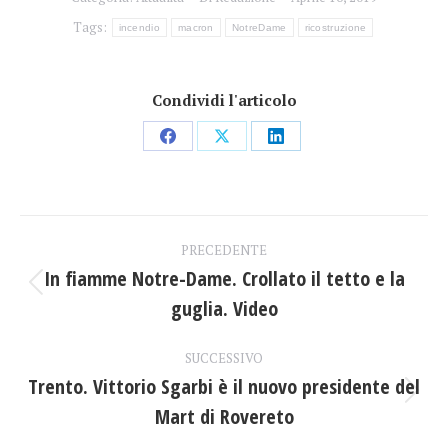
Tags:
incendio
macron
NotreDame
ricostruzione
Condividi l'articolo
Condividi
Condividi
Condividi
su
su
su
Facebook
X
LinkedIn
Naviga
PRECEDENTE
tra
In fiamme Notre-Dame. Crollato il tetto e la
Post
guglia. Video
i
precedente:
post
SUCCESSIVO
Trento. Vittorio Sgarbi è il nuovo presidente del
Prossimo
Mart di Rovereto
post: