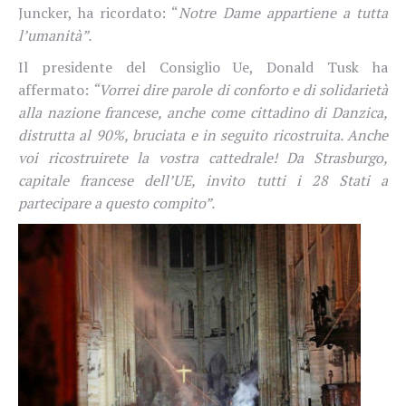
Juncker, ha ricordato: “
Notre Dame appartiene a tutta
l’umanità”.
Il presidente del Consiglio Ue, Donald Tusk ha
affermato:
“Vorrei dire parole di conforto e di solidarietà
alla nazione francese, anche come cittadino di Danzica,
distrutta al 90%, bruciata e in seguito ricostruita. Anche
voi ricostruirete la vostra cattedrale! Da Strasburgo,
capitale francese dell’UE, invito tutti i 28 Stati a
partecipare a questo compito”.