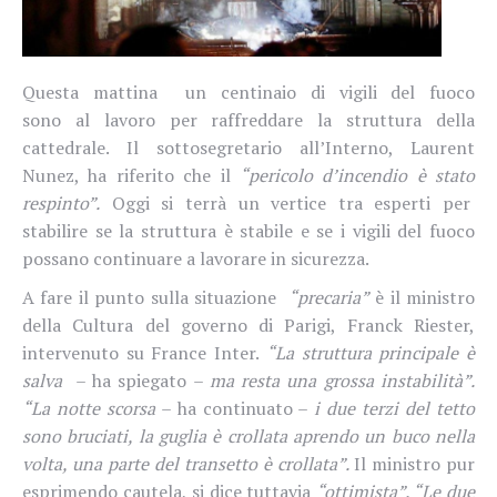
Questa mattina un centinaio di vigili del fuoco
sono
al
lavoro per raffreddare la struttura della
cattedrale. Il sottosegretario all’Interno, Laurent
Nunez
, ha riferito che il
“pericolo d’incendio è stato
respinto”.
Oggi si terrà un vertice tra esperti per
stabilire se la struttura è stabile e se i vigili del fuoco
possano continuare a lavorare in sicurezza.
A fare il punto sulla situazione
“precaria”
è il ministro
della Cultura del governo di Parigi, Franck Riester,
intervenuto su France Inter.
“La struttura principale è
salva
– ha spiegato –
ma resta una grossa instabilità”.
“La notte scorsa
– ha continuato –
i due terzi del tetto
sono bruciati, la guglia è crollata aprendo un buco nella
volta, una parte del transetto è crollata”.
Il ministro pur
esprimendo cautela, si dice tuttavia
“ottimista”. “Le due