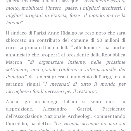
Valerie Pécresse a Radio Classique –
ovviamente costerà
molto, mobiliterà l’intero
paese, i migliori architetti, i
migliori artigiani in Francia, forse
il mondo, ma ce la
faremo”.
Il sindaco di Parigi Anne Hidalgo ha reso noto che sarà
sbloccato un contributo del comune di 50 milioni di
euro. La prima cittadina della “ville lumiere” ha anche
annunciato che proporrà al presidente della Repubblica
Macron
“di organizzare insieme, nelle prossime
settimane, una grande conferenza internazionale dei
donatori”,
da tenersi presso il municipio di Parigi, in cui
saranno riuniti “
i mecenati di tutto il mondo per
raccogliere i fondi necessari per il restauro”.
Anche gli archeologi italiani si sono messi a
disposizione.
Alessandro Garrisi, Presidente
dell’Associazione Nazionale Archeologi, commentando
l’incendio, ha detto:
“La vicenda accende un faro sul
tema cruciale della tutela e della conservazione del