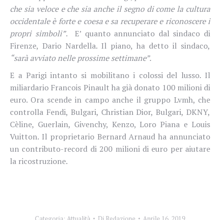
che sia veloce e che sia anche il segno di come la cultura
occidentale è forte e coesa e sa recuperare e riconoscere i
propri simboli”
. E’ quanto annunciato dal sindaco di
Firenze, Dario
Nardella.
Il piano, ha detto il sindaco,
“sarà avviato nelle prossime settimane”.
E a Parigi intanto
si mobilitano i colossi del lusso.
Il
miliardario Francois Pinault ha già donato 100 milioni di
euro. Ora scende in campo anche il gruppo Lvmh, che
controlla Fendi, Bulgari, Christian Dior, Bulgari, DKNY,
Cèline, Guerlain, Givenchy, Kenzo, Loro Piana e Louis
Vuitton. Il proprietario Bernard Arnaud ha annunciato
un contributo-record di 200 milioni di euro per aiutare
la ricostruzione.
Categoria:
Attualità
Di
Redazione
Aprile 16, 2019