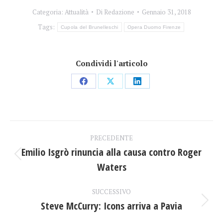
Categoria:
Attualità
Di
Redazione
Gennaio 31, 2018
Tags:
Cupola del Brunelleschi
Opera Duomo Firenze
Condividi l'articolo
Condividi
Condividi
Condividi
su
su
su
Facebook
X
LinkedIn
Naviga
PRECEDENTE
tra
Emilio Isgrò rinuncia alla causa contro Roger
Post
Waters
i
precedente:
post
SUCCESSIVO
Steve McCurry: Icons arriva a Pavia
Prossimo
post: