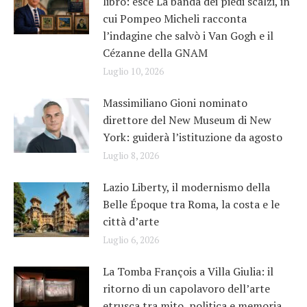
libro: esce La banda dei piedi scalzi, in
cui Pompeo Micheli racconta
l’indagine che salvò i Van Gogh e il
Cézanne della GNAM
Luglio 10, 2026
Massimiliano Gioni nominato
direttore del New Museum di New
York: guiderà l’istituzione da agosto
Luglio 8, 2026
Lazio Liberty, il modernismo della
Belle Époque tra Roma, la costa e le
città d’arte
Luglio 6, 2026
La Tomba François a Villa Giulia: il
ritorno di un capolavoro dell’arte
etrusca tra mito, politica e memoria