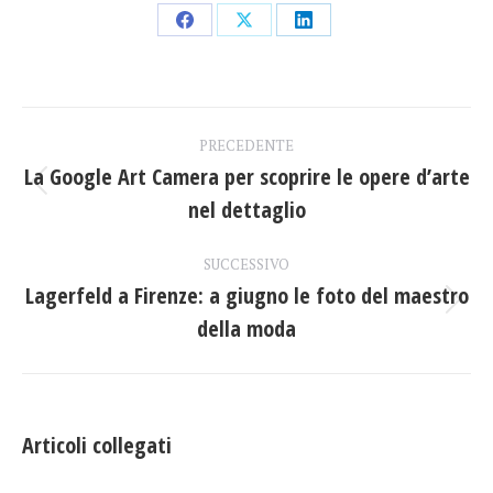
Condividi
Condividi
Condividi
su
su
su
Facebook
X
LinkedIn
Naviga
PRECEDENTE
tra
La Google Art Camera per scoprire le opere d’arte
Post
nel dettaglio
i
precedente:
post
SUCCESSIVO
Lagerfeld a Firenze: a giugno le foto del maestro
Prossimo
della moda
post:
Articoli collegati