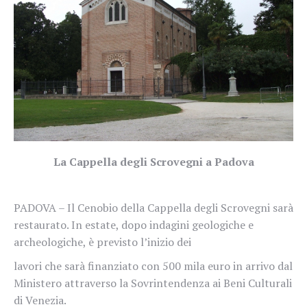
La Cappella degli Scrovegni a Padova
PADOVA – Il Cenobio della Cappella degli Scrovegni sarà
restaurato. In estate, dopo indagini geologiche e
archeologiche, è previsto l’inizio dei
lavori che sarà finanziato con 500 mila euro in arrivo dal
Ministero attraverso la Sovrintendenza ai Beni Culturali
di Venezia.