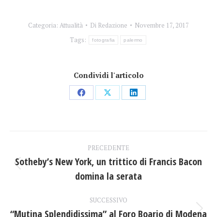
Categoria:
Attualità
Di
Redazione
Novembre 17, 2017
Tags:
fotografia
palermo
Condividi l'articolo
Condividi
Condividi
Condividi
su
su
su
Facebook
X
LinkedIn
Naviga
PRECEDENTE
tra
Sotheby’s New York, un trittico di Francis Bacon
Post
domina la serata
i
precedente:
post
SUCCESSIVO
“Mutina Splendidissima” al Foro Boario di Modena
Prossimo