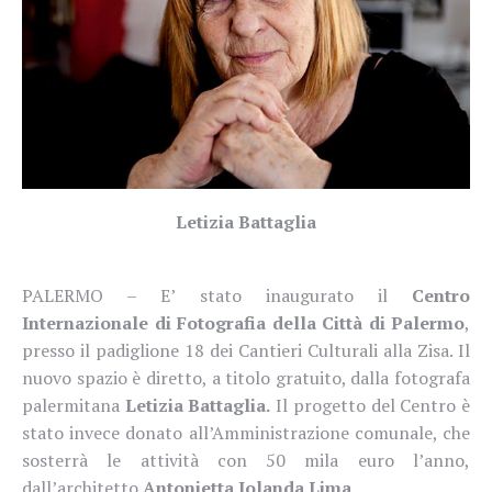
Letizia Battaglia
PALERMO – E’ stato inaugurato il
Centro
Internazionale di Fotografia della Città di Palermo
,
presso il padiglione 18 dei Cantieri Culturali alla Zisa. Il
nuovo spazio è diretto, a titolo gratuito, dalla fotografa
palermitana
Letizia Battaglia.
Il progetto del Centro è
stato invece donato all’Amministrazione comunale, che
sosterrà le attività con 50 mila euro l’anno,
dall’architetto
Antonietta Iolanda Lima
.