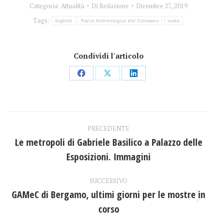
Categoria:
Attualità
Di
Redazione
Dicembre 27, 2019
Tags:
biglietti
Parco Archeologico del Colosseo
visite
Condividi l'articolo
Condividi
Condividi
Condividi
su
su
su
Facebook
X
LinkedIn
Naviga
PRECEDENTE
tra
Le metropoli di Gabriele Basilico a Palazzo delle
Post
Esposizioni. Immagini
i
precedente:
post
SUCCESSIVO
GAMeC di Bergamo, ultimi giorni per le mostre in
Prossimo
corso
post: