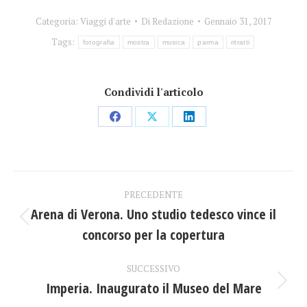
Categoria:
Viaggi d'arte
Di
Redazione
Gennaio 31, 2017
Tags:
fotografia
mostra
musica
parma
ritratti
Condividi l'articolo
Condividi
Condividi
Condividi
su
su
su
Facebook
X
LinkedIn
Naviga
PRECEDENTE
tra
Arena di Verona. Uno studio tedesco vince il
Post
concorso per la copertura
i
precedente:
post
SUCCESSIVO
Imperia. Inaugurato il Museo del Mare
Prossimo
post: