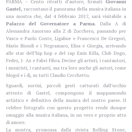
PARMA – Cento ritratti d’autore, firmati
Giovanni
Gastel,
raccontano il panorama della musica italiana in
una mostra che, dal 4 febbraio 2017, sarà visitabile a
Palazzo del Governatore a Parma.
Dalla A di
Alessandra Amoroso alla Z di Zucchero, passando per
Vasco e Paolo Conte, Ligabue e Francesco De Gregori,
Mario Biondi e i Negramaro, Elisa e Giorgia, arrivando
alle star dell’hip hop e del rap Emis Killa, Club Dogo,
Fedez, J- Ax e Fabri Fibra. Decine gli artisti, i cantautori,
i musicisti, i cantanti, ma tra loro anche gli autori, come
Mogol e i dj, su tutti Claudio Cecchetto.
Sguardi, sorrisi, piccoli gesti catturati dall’occhio
attento di Gastel, compongono il mappamondo
artistico e definitivo della musica del nostro paese. Il
celebre fotografo con questo progetto rende dunque
omaggio alla musica italiana, in un vero e proprio atto
di amore.
La mostra, promossa dalla rivista Rolling Stone,