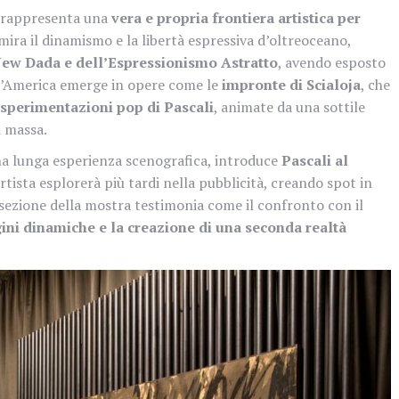
a rappresenta una
vera e propria frontiera artistica per
mmira il dinamismo e la libertà espressiva d’oltreoceano,
ew Dada e dell’Espressionismo Astratto
, avendo esposto
l’America emerge in opere come le
impronte di Scialoja
, che
sperimentazioni pop di Pascali
, animate da una sottile
i massa.
una lunga esperienza scenografica, introduce
Pascali al
rtista esplorerà più tardi nella pubblicità, creando spot in
sezione della mostra testimonia come il confronto con il
ni dinamiche e la creazione di una seconda realtà