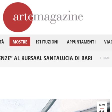
HOME
ATTUALITÀ
MOSTRE
ISTITUZ
TÀ
MOSTRE
ISTITUZIONI
APPUNTAMENTI
VIA
ENZE” AL KURSAAL SANTALUCIA DI BARI
Tu sei
HOME
Nov