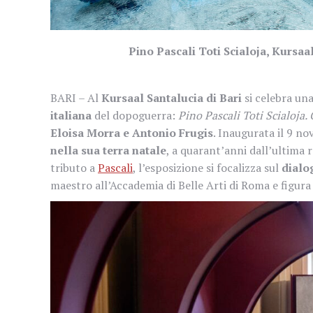
Pino Pascali Toti Scialoja, Kursaa
BARI – Al
Kursaal Santalucia di Bari
si celebra un
italiana
del dopoguerra:
Pino Pascali Toti Scialoja.
Eloisa Morra e Antonio Frugis
. Inaugurata il 9 no
nella sua terra natale
, a quarant’anni dall’ultima r
tributo a
Pascali
, l’esposizione si focalizza sul
dialo
maestro all’Accademia di Belle Arti di Roma e figur