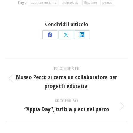
Tags:
aperture notturne
archeologia
Ercolano
pompei
Condividi l'articolo
Condividi
Condividi
Condividi
su
su
su
Facebook
X
LinkedIn
Naviga
PRECEDENTE
tra
Museo Pecci: si cerca un collaboratore per
Post
progetti educativi
i
precedente:
post
SUCCESSIVO
“Appia Day”, tutti a piedi nel parco
Prossimo
post: