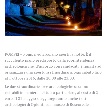
POMPEI – Pompei ed Ercolano aperti la notte. È il
succulento piano predisposto dalla soprintendenza
archeologica che, d’accordo con i sindacati, è riuscita ad
organizzare una apertura straordinaria ogni sabato fino
al 1 ottobre 2016, dalle 20,00 alle 23,00.
Le due straordinarie aree archeologiche saranno
visitabili in maniera del tutto particolare, al costo di 2
euro. Il 21 maggio si aggiungeranno anche i siti
archeologici di Oplonti ed il museo di Boscoreale.