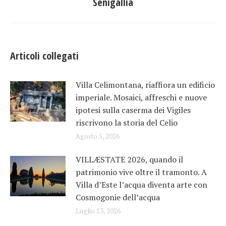
Senigallia
post:
Articoli collegati
Villa Celimontana, riaffiora un edificio
imperiale. Mosaici, affreschi e nuove
ipotesi sulla caserma dei Vigiles
riscrivono la storia del Celio
Agosto 5, 2026
VILLÆSTATE 2026, quando il
patrimonio vive oltre il tramonto. A
Villa d’Este l’acqua diventa arte con
Cosmogonie dell’acqua
Luglio 13, 2026