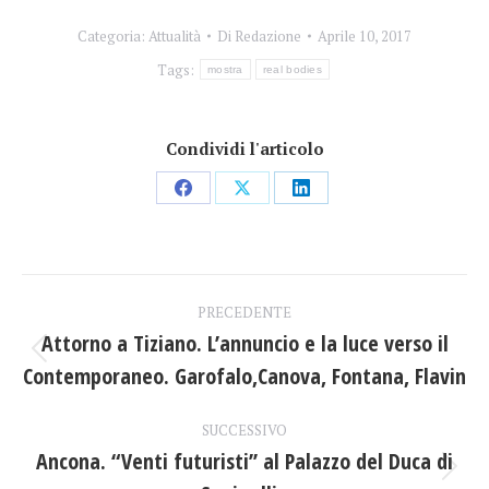
Categoria:
Attualità
Di
Redazione
Aprile 10, 2017
Tags:
mostra
real bodies
Condividi l'articolo
Condividi
Condividi
Condividi
su
su
su
Facebook
X
LinkedIn
Naviga
PRECEDENTE
tra
Attorno a Tiziano. L’annuncio e la luce verso il
Post
Contemporaneo. Garofalo,Canova, Fontana, Flavin
i
precedente:
post
SUCCESSIVO
Ancona. “Venti futuristi’’ al Palazzo del Duca di
Prossimo