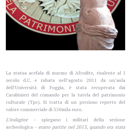
La statua acefala di marmo di Afrodite, risalente al I
secolo d.C. e rubata nell’agosto 2011 da un’aula
dell’Università di Foggia, è stata recuperata dai
Carabinieri del comando per la tutela del patrimonio
culturale (Tpc). Si tratta di un prezioso reperto del
valore commerciale di 350mila euro.
L’indagine
– spiegano i militari della sezione
archeologica –
erano partite nel 2013, quando era stata