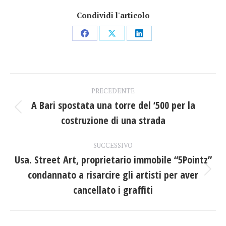
Condividi l'articolo
Condividi
Condividi
Condividi
su
su
su
Facebook
X
LinkedIn
Naviga
PRECEDENTE
tra
A Bari spostata una torre del ‘500 per la
Post
costruzione di una strada
i
precedente:
post
SUCCESSIVO
Usa. Street Art, proprietario immobile “5Pointz”
condannato a risarcire gli artisti per aver
Prossimo
post:
cancellato i graffiti