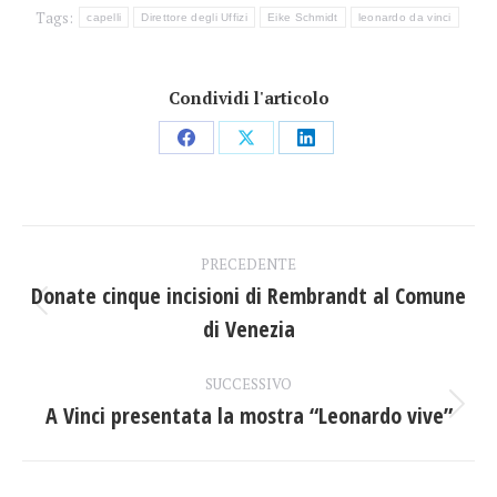
Tags:
capelli
Direttore degli Uffizi
Eike Schmidt
leonardo da vinci
Condividi l'articolo
Condividi
Condividi
Condividi
su
su
su
Facebook
X
LinkedIn
Naviga
PRECEDENTE
tra
Donate cinque incisioni di Rembrandt al Comune
Post
di Venezia
i
precedente:
post
SUCCESSIVO
A Vinci presentata la mostra “Leonardo vive”
Prossimo
post: