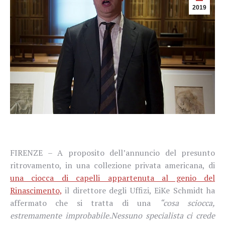
2019
FIRENZE – A
proposito dell’annuncio del
presunto
ritrovamento, in una collezione privata americana, di
una ciocca di capelli appartenuta al genio del
Rinascimento,
il direttore degli Uffizi,
EiKe Schmidt ha
affermato che si tratta di una
“cosa sciocca,
estremamente improbabile.
Nessuno specialista ci crede