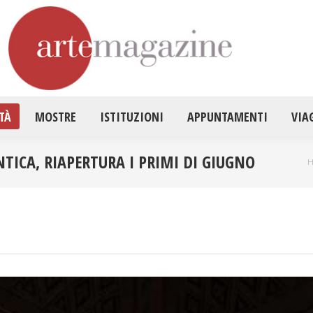
HOME
ATTUALITÀ
MOSTRE
ISTITUZ
TÀ
MOSTRE
ISTITUZIONI
APPUNTAMENTI
VIA
TICA, RIAPERTURA I PRIMI DI GIUGNO
T