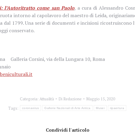
i: l’Autoritratto come san Paolo
, a cura di Alessandro Cos
e ruota intorno al capolavoro del maestro di Leida, originaria
ia dal 1799. Una serie di documenti e incisioni ricostruiscono 
oggi conservato.
oma Galleria Corsini, via della Lungara 10, Roma
gennaio
niculturali.it
Categoria:
Attualità
Di
Redazione
Maggio 15, 2020
Tags:
coronavirus
Gallerie Nazionali di Arte Antica
Musei
ripaertura
Condividi l'articolo