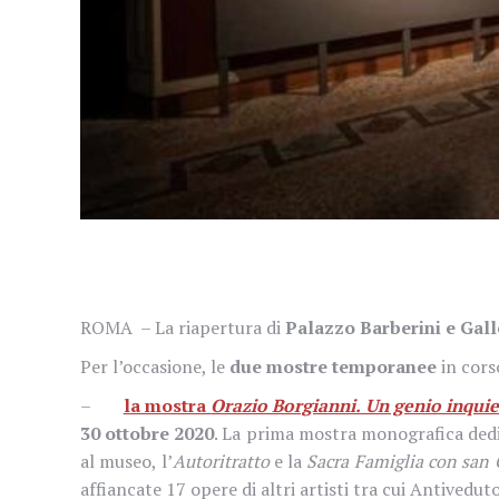
ROMA
–
La riapertura di
Palazzo Barberini
e
Gall
Per l’occasione, le
due mostre temporanee
in cors
–
la mostra
Orazio Borgianni. Un genio inqui
30 ottobre 2020
. La prima mostra monografica dedi
al museo, l’
Autoritratto
e la
Sacra Famiglia con san 
affiancate 17 opere di altri artisti tra cui Antived