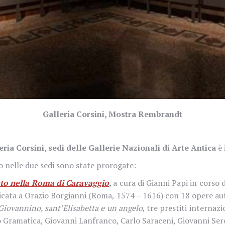
Galleria Corsini, Mostra Rembrandt
eria Corsini
, sedi delle Gallerie Nazionali di Arte Antica
è
o nelle due sedi sono state prorogate:
eto nella Roma di Caravaggio
,
a cura di Gianni Papi in corso
cata a Orazio Borgianni (Roma, 1574 – 1616) con 18 opere auto
Giovannino, sant’Elisabetta e un angelo
, tre prestiti interna
uto Gramatica, Giovanni Lanfranco, Carlo Saraceni, Giovanni Ser