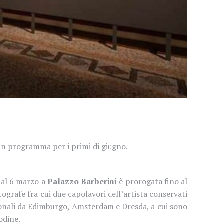
 in programma per i primi di giugno.
 dal 6 marzo a
Palazzo Barberini
è prorogata fino al
grafe fra cui due capolavori dell’artista conservati
zionali da Edimburgo, Amsterdam e Dresda, a cui sono
odine.