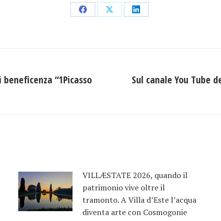
Condividi
Condividi
Condividi
su
su
su
Facebook
X
LinkedIn
di beneficenza “1Picasso
Sul canale You Tube de
Prossimo
post:
VILLÆSTATE 2026, quando il
patrimonio vive oltre il
tramonto. A Villa d’Este l’acqua
diventa arte con Cosmogonie