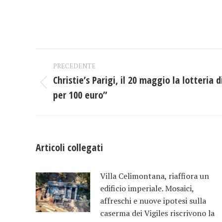
Naviga
PRECEDENTE
tra
Christie’s Parigi, il 20 maggio la lotteria 
Post
per 100 euro”
i
precedente:
post
Articoli collegati
Villa Celimontana, riaffiora un
edificio imperiale. Mosaici,
affreschi e nuove ipotesi sulla
caserma dei Vigiles riscrivono la