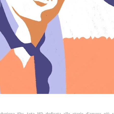
duzione Sky Arte HD dedicata alle storie d’amore più ro