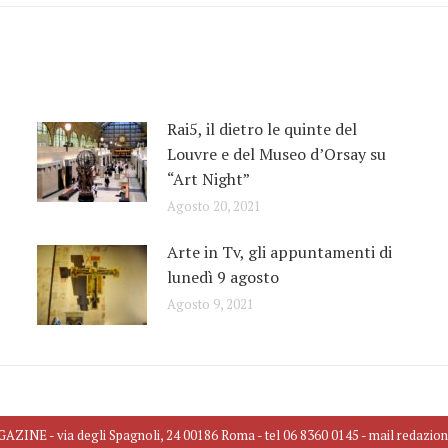
Rai5, il dietro le quinte del
Louvre e del Museo d’Orsay su
“Art Night”
Agosto 20, 2021
Arte in Tv, gli appuntamenti di
lunedì 9 agosto
Agosto 9, 2021
INE - via degli Spagnoli, 24 00186 Roma - tel 06 8360 0145 - mail redazio