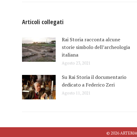
i
post
Articoli collegati
Rai Storia racconta alcune
storie simbolo dell’archeologia
italiana
Agosto 23, 2021
Su Rai Storia il documentario
dedicato a Federico Zeri
Agosto 11, 2021
© 2026 ARTEMAGAZ