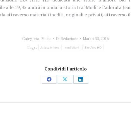
ile alle 19,45 andrà in onda la storia tra ‘Modi’ e l’adorata 
rla attraverso materiali inediti, originali e privati, attravers
Categoria:
Media
Di
Redazione
Marzo 30, 2016
Tags:
Artists in love
modigliani
Sky Arte HD
Condividi l'articolo
Condividi
Condividi
Condividi
su
su
su
Facebook
X
LinkedIn
Prossimo
post: