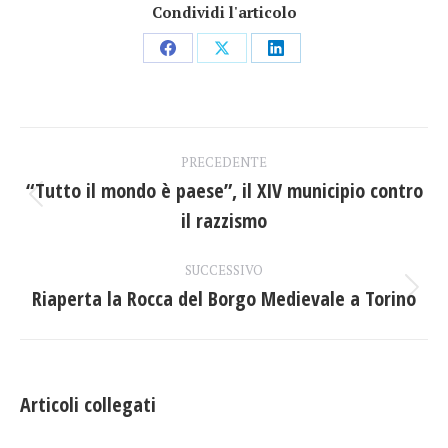
Condividi l'articolo
Condividi
Condividi
Condividi
su
su
su
Facebook
X
LinkedIn
Naviga
PRECEDENTE
tra
“Tutto il mondo è paese”, il XIV municipio contro
Post
il razzismo
i
precedente:
post
SUCCESSIVO
Riaperta la Rocca del Borgo Medievale a Torino
Prossimo
post:
Articoli collegati