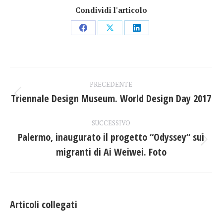
Condividi l'articolo
Condividi
Condividi
Condividi
su
su
su
Facebook
X
LinkedIn
Naviga
PRECEDENTE
tra
Triennale Design Museum. World Design Day 2017
Post
precedente:
i
SUCCESSIVO
Palermo, inaugurato il progetto “Odyssey” sui
post
Prossimo
migranti di Ai Weiwei. Foto
post:
Articoli collegati