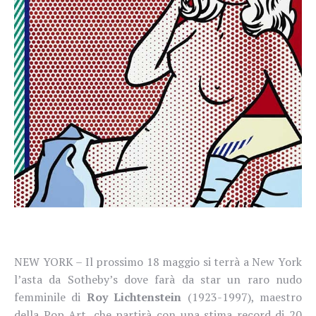
NEW YORK – Il prossimo 18 maggio si terrà a New York
l’asta da Sotheby’s dove farà da star un raro nudo
femminile di
Roy Lichtenstein
(1923-1997), maestro
della Pop Art, che partirà con una stima record di 20