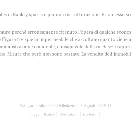
es di Banksy sparisce per una ristrutturazione. E con esso sc
l muro perché erroneamente ritenuto l’opera di qualche sconosc
raffigura tre spie in impermeabile che ascoltano quanto viene a
mministrazione comunale, consapevole della ricchezza rappres
one. Misure che però non sono bastate. La vendita dell’immobile e
Categoria:
Attualità
Di
Redazione
Agosto 23, 2016
Tags:
Banksy
Cheltenham
Spy Booth