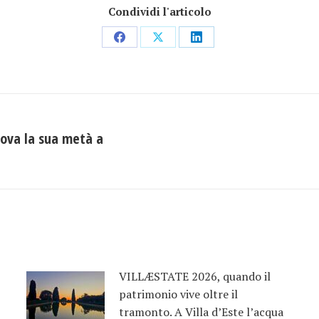
Condividi l'articolo
Condividi
Condividi
Condividi
su
su
su
Facebook
X
LinkedIn
trova la sua metà a
Prossimo
post:
VILLÆSTATE 2026, quando il
patrimonio vive oltre il
tramonto. A Villa d’Este l’acqua