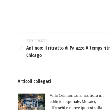
Naviga
PRECEDENTE
tra
Antinoo: il ritratto di Palazzo Altemps ri
Post
Chicago
i
precedente:
post
Articoli collegati
Villa Celimontana, riaffiora un
edificio imperiale. Mosaici,
affreschi e nuove ipotesi sulla