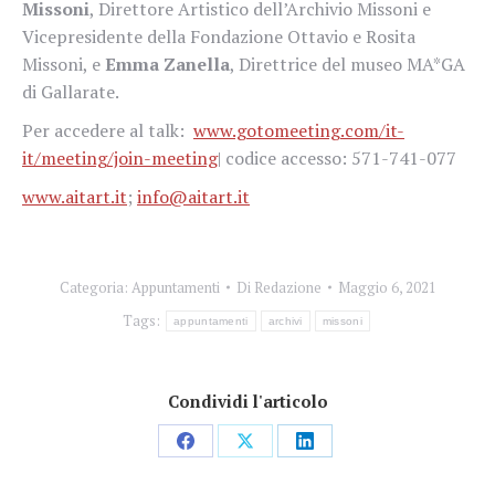
Missoni
, Direttore Artistico dell’Archivio Missoni e
Vicepresidente della Fondazione Ottavio e Rosita
Missoni, e
Emma Zanella
, Direttrice del museo MA*GA
di Gallarate.
Per accedere al talk:
www.gotomeeting.com/it-
it/meeting/join-meeting
| codice accesso: 571-741-077
www.aitart.it
;
info@aitart.it
Categoria:
Appuntamenti
Di
Redazione
Maggio 6, 2021
Tags:
appuntamenti
archivi
missoni
Condividi l'articolo
Condividi
Condividi
Condividi
su
su
su