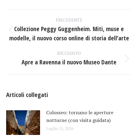
Facebook
X
LinkedIn
Naviga
PRECEDENTE
tra
Collezione Peggy Guggenheim. Miti, muse e
Post
modelle, il nuovo corso online di storia dell’arte
i
precedente:
post
SUCCESSIVO
Apre a Ravenna il nuovo Museo Dante
Prossimo
post:
Articoli collegati
Colosseo: tornano le aperture
notturne (con visita guidata)
Luglio 15, 2026