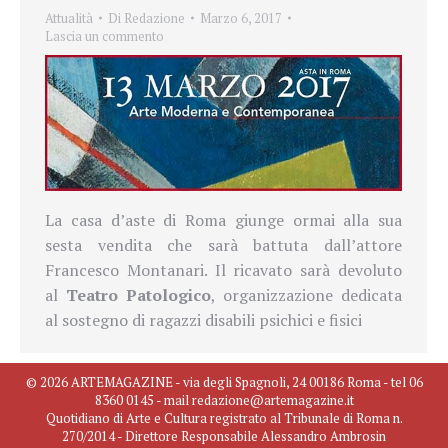
Attualità
Di
Redazione
Marzo 6, 2017
Lascia un commento
La casa d’aste di Roma giunge ormai alla sua
sesta vendita che sarà battuta dall’attore
Francesco Montanari. Il ricavato sarà devoluto
al
Teatro Patologico
, organizzazione dedicata
al sostegno di ragazzi disabili psichici e fisici
© 2026 ARTEMAGAZINE - via degli Spagnoli, 24 00186 Roma - tel 06
8360 0145 - mail redazione@artemagazine.it
Quotidiano di Arte e Cultura registrato al Tribunale di Roma n.
270/2014 - Direttore Responsabile Alessandro Ambrosin