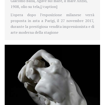
Giacomo Balla, Agave sul mare, il mare Anzio,
1908, olio su tela,[/caption]
L’opera dopo l’esposizione milanese verrà
proposta in asta a Parigi, il 27 novembre 2017,
durante la prestigiosa vendita impressionista e di
arte moderna della stagione