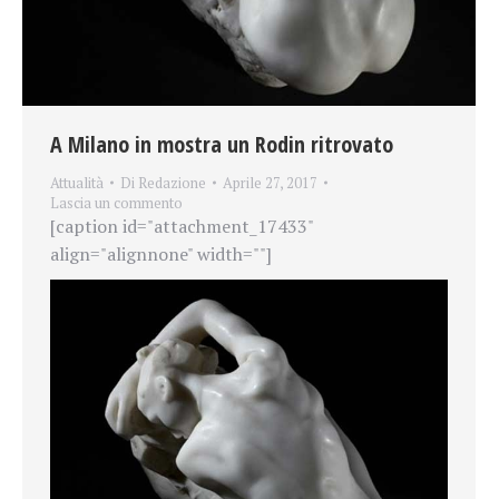
A Milano in mostra un Rodin ritrovato
Attualità
Di
Redazione
Aprile 27, 2017
Lascia un commento
[caption id="attachment_17433"
align="alignnone" width=""]