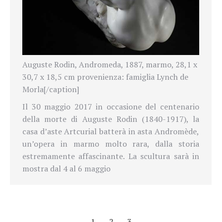
Auguste Rodin, Andromeda, 1887, marmo, 28,1 x
30,7 x 18,5 cm provenienza: famiglia Lynch de
Morla[/caption]
Il 30 maggio 2017 in occasione del centenario
della morte di Auguste Rodin (1840-1917), la
casa d’aste Artcurial batterà in asta Andromède,
un’opera in marmo molto rara, dalla storia
estremamente affascinante. La scultura sarà in
mostra dal 4 al 6 maggio
←
1
2
3