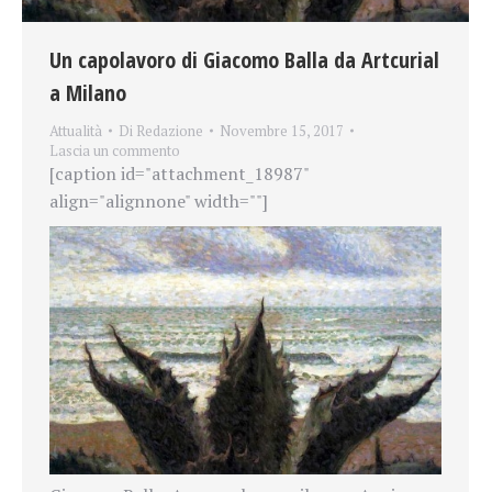
Un capolavoro di Giacomo Balla da Artcurial
a Milano
Attualità
Di
Redazione
Novembre 15, 2017
Lascia un commento
[caption id="attachment_18987"
align="alignnone" width=""]