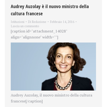
Audrey Auzolay è il nuovo ministro della
cultura francese
Istituzioni
Di
Redazione
Febbraio 14, 2016
Lascia un commento
[caption id="attachment_14028"
align="alignnone" width=""]
Audrey Auzolay, il nuovo ministro della cultura
francese[/caption]