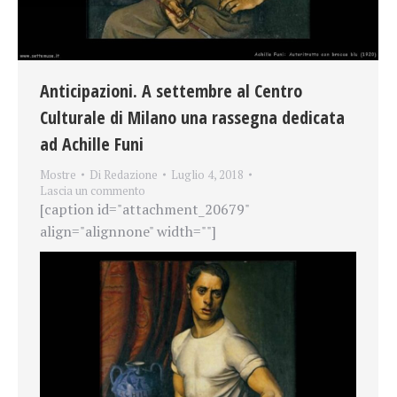
Anticipazioni. A settembre al Centro
Culturale di Milano una rassegna dedicata
ad Achille Funi
Mostre
Di
Redazione
Luglio 4, 2018
Lascia un commento
[caption id="attachment_20679"
align="alignnone" width=""]