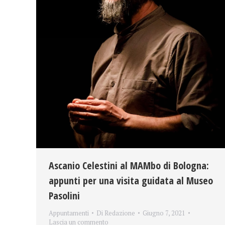
Ascanio Celestini al MAMbo di Bologna:
appunti per una visita guidata al Museo
Pasolini
Appuntamenti
Di
Redazione
Giugno 7, 2021
Lascia un commento