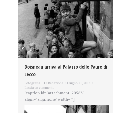
Doisneau arriva al Palazzo delle Paure di
Lecco
Fotografia
Di
Redazione
Giugno 21, 2018
Lascia un commento
[caption id="attachment_20583"
align="alignnone" width=""]