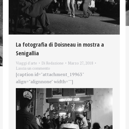
La fotografia di Doisneau in mostra a
Senigallia
Viaggi d'arte
Di
Redazione
Marzo 27, 2018
Lascia un commento
[caption id="attachment_19963"
align="alignnone" width=""]