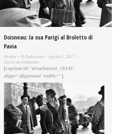
Doisneau: la sua Parigi al Broletto di
Pavia
Mostre
Di
Redazione
Agosto 2, 2017
Lascia un commento
[caption id="attachment_18343"
align="alignnone" width=""]