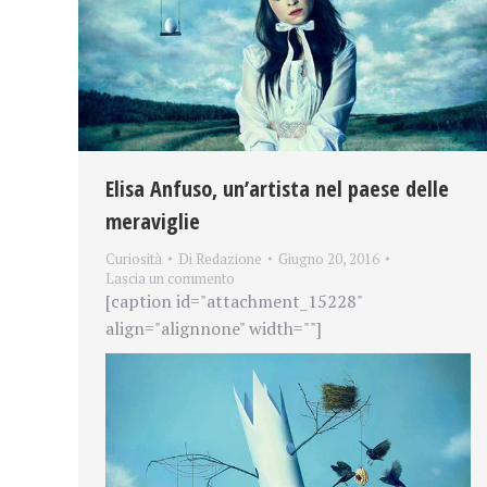
Elisa Anfuso, un’artista nel paese delle
meraviglie
Curiosità
Di
Redazione
Giugno 20, 2016
Lascia un commento
[caption id="attachment_15228"
align="alignnone" width=""]