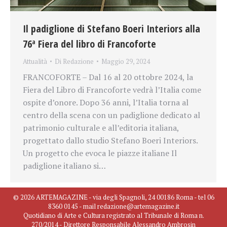
Il padiglione di Stefano Boeri Interiors alla
76ª Fiera del libro di Francoforte
Attualità
Di
Redazione
Maggio 29, 2024
FRANCOFORTE – Dal 16 al 20 ottobre 2024, la
Fiera del Libro di Francoforte vedrà l’Italia come
ospite d’onore. Dopo 36 anni, l’Italia torna al
centro della scena con un padiglione dedicato al
patrimonio culturale e all’editoria italiana,
progettato dallo studio Stefano Boeri Interiors.
Un progetto che evoca le piazze italiane Il
padiglione italiano si…
© 2026 ARTEMAGAZINE - via degli Spagnoli, 24 00186 Roma - tel 06
8360 0145 - mail redazione@artemagazine.it
Quotidiano di Arte e Cultura registrato al Tribunale di Roma n.
270/2014 - Direttore Responsabile Alessandro Ambrosin