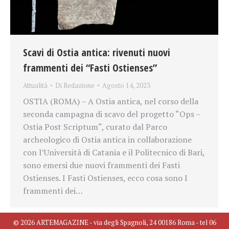
Scavi di Ostia antica: rivenuti nuovi
frammenti dei “Fasti Ostienses”
Attualità
Di
Redazione
Agosto 14, 2023
OSTIA (ROMA) – A Ostia antica, nel corso della
seconda campagna di scavo del progetto “Ops –
Ostia Post Scriptum“, curato dal Parco
archeologico di Ostia antica in collaborazione
con l’Università di Catania e il Politecnico di Bari,
sono emersi due nuovi frammenti dei Fasti
Ostienses. I Fasti Ostienses, ecco cosa sono I
frammenti dei…
© 2026 ARTEMAGAZINE - via degli Spagnoli, 24 00186 Roma - tel 06