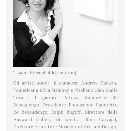
Tiziana Frescobaldi [/caption]
Gli artisti sono: il canadese Andrew Dadson,
l’americana Erica Mahinay e l’italiano Gian Maria
Tosatti. I giurati: Patrizia Sandretto Re
Rebaudengo, Presidente Fondazione Sandretto
Re Rebaudengo, Ralph Rugoff, Direttore della
Hayward Gallery di Londra, Rina Carvajal,
Direttore e curatore Museum of Art and Design,