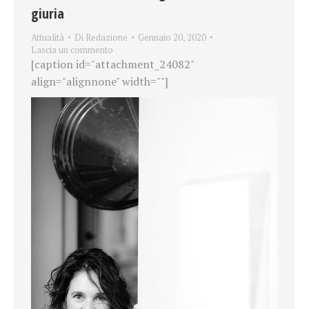
giuria
Attualità
Di
Redazione
Gennaio 20, 2020
Lascia un commento
[caption id="attachment_24082"
align="alignnone" width=""]