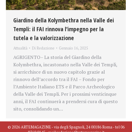
Giardino della Kolymbethra nella Valle dei
Templi: il FAI rinnova l’impegno per la
tutela e la valorizzazione
Attualità
Di
Redazione
Gennaio 16, 2025
AGRIGENTO– La storia del Giardino della
Kolymbethra, incastonato nella Valle dei Templi,
si arricchisce di un nuovo capitolo grazie al
rinnovo dell’accordo tra il FAI – Fondo per
l’Ambiente Italiano ETS e il Parco Archeologico
della Valle dei Templi. Per i prossimi venticinque
anni, il FAI continuerà a prendersi cura di questo
sito, consolidando un…
© 2026 ARTEMAGAZINE - via degli Spagnoli, 24 00186 Roma - tel 06