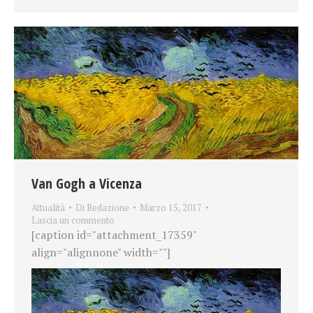
Van Gogh a Vicenza
Attualità
Di
Redazione
Marzo 15, 2017
Lascia un commento
[caption id="attachment_17359"
align="alignnone" width=""]