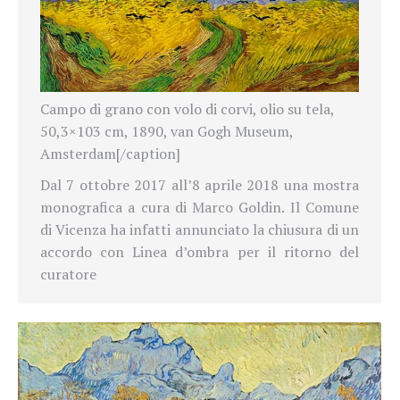
Campo di grano con volo di corvi, olio su tela,
50,3×103 cm, 1890, van Gogh Museum,
Amsterdam[/caption]
Dal 7 ottobre 2017 all’8 aprile 2018 una mostra
monografica a cura di Marco Goldin.
Il Comune
di Vicenza ha infatti annunciato la chiusura di un
accordo con Linea d’ombra per il ritorno del
curatore