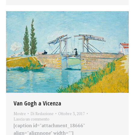
Van Gogh a Vicenza
Mostre
Di
Redazione
Ottobre 3, 2017
Lascia un commento
[caption id="attachment_18666"
align="alignnone" width=""]