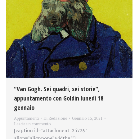
“Van Gogh. Sei quadri, sei storie”,
appuntamento con Goldin lunedì 18
gennaio
Appuntamenti
Di
Redazione
Gennaio 15, 2021
Lascia un commento
[caption id="attachment_25739"
align="alignnone" width=""]