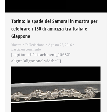
Torino: le spade dei Samurai in mostra per
celebrare i 150 di amicizia tra Italia e
Giappone
Mostre
Di
Redazione
Agosto 22, 2016
Lascia un commento
[caption id="attachment_15682"
align="alignnone" width=""]