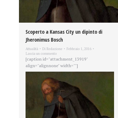
Scoperto a Kansas City un dipinto di
Jheronimus Bosch
Attualità
Di
Redazione
Febbraio 1, 2016
Lascia un commento
[caption id="attachment_13919"
align="alignnone" width=""]