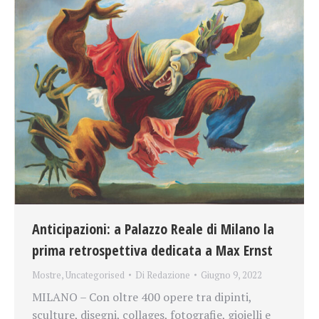
Anticipazioni: a Palazzo Reale di Milano la
prima retrospettiva dedicata a Max Ernst
Mostre
,
Uncategorised
Di
Redazione
Giugno 9, 2022
MILANO – Con oltre 400 opere tra dipinti,
sculture, disegni, collages, fotografie, gioielli e