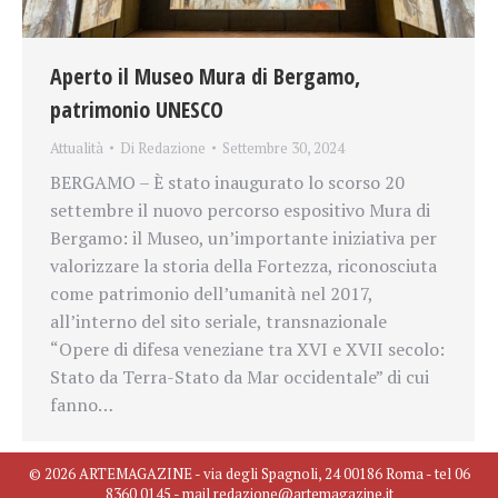
Aperto il Museo Mura di Bergamo,
patrimonio UNESCO
Attualità
Di
Redazione
Settembre 30, 2024
BERGAMO – È stato inaugurato lo scorso 20
settembre il nuovo percorso espositivo Mura di
Bergamo: il Museo, un’importante iniziativa per
valorizzare la storia della Fortezza, riconosciuta
come patrimonio dell’umanità nel 2017,
all’interno del sito seriale, transnazionale
“Opere di difesa veneziane tra XVI e XVII secolo:
Stato da Terra-Stato da Mar occidentale” di cui
fanno…
© 2026 ARTEMAGAZINE - via degli Spagnoli, 24 00186 Roma - tel 06
8360 0145 - mail redazione@artemagazine.it