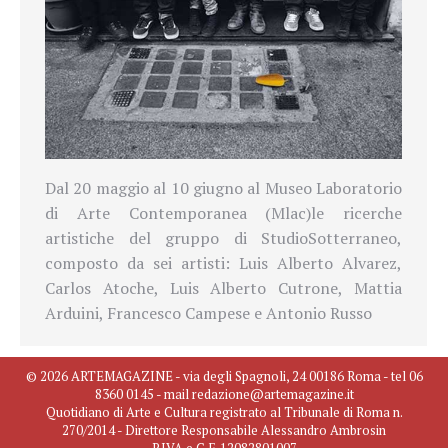
Dal 20 maggio al 10 giugno al Museo Laboratorio
di Arte Contemporanea (Mlac)le ricerche
artistiche del gruppo di StudioSotterraneo,
composto da sei artisti: Luis Alberto Alvarez,
Carlos Atoche, Luis Alberto Cutrone, Mattia
Arduini, Francesco Campese e Antonio Russo
© 2026 ARTEMAGAZINE - via degli Spagnoli, 24 00186 Roma - tel 06
8360 0145 - mail redazione@artemagazine.it
Quotidiano di Arte e Cultura registrato al Tribunale di Roma n.
270/2014 - Direttore Responsabile Alessandro Ambrosin
P.IVA e C.F. 12082801007