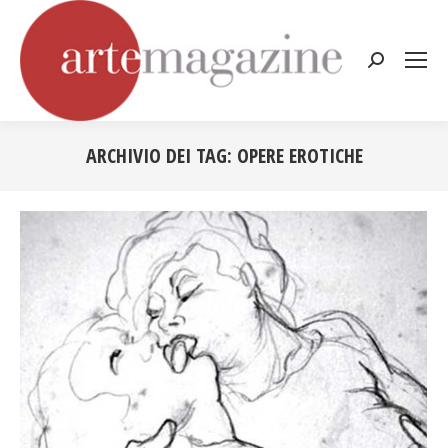
Cerca:
ARCHIVIO DEI TAG:
OPERE EROTICHE
Tu sei qui: