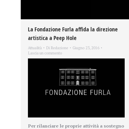
La Fondazione Furla affida la direzione
artistica a Peep Hole
Attualità
Di
Redazione
Giugno 23, 2016
Lascia un commento
Per rilanciare le proprie attività a sostegno