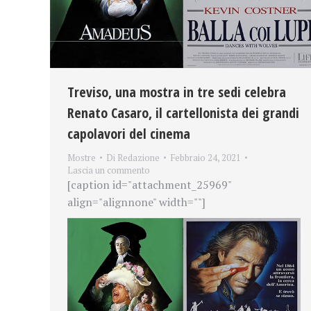
Treviso, una mostra in tre sedi celebra
Renato Casaro, il cartellonista dei grandi
capolavori del cinema
Mostre
Di
Redazione
Febbraio 24, 2021
Lascia un commento
[caption id="attachment_25969"
align="alignnone" width=""]