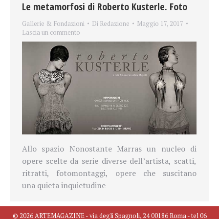
Le metamorfosi di Roberto Kusterle. Foto
Gallerie & Fondazioni
Di
Redazione
Maggio 17, 2017
Lascia un commento
Allo spazio Nonostante Marras un nucleo di
opere scelte da serie diverse dell’artista, scatti,
ritratti, fotomontaggi, opere che suscitano
una quieta inquietudine
© 2026 ARTEMAGAZINE - via degli Spagnoli, 24 00186 Roma - tel 06