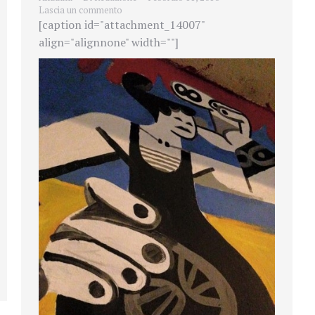
Lascia un commento
[caption id="attachment_14007"
align="alignnone" width=""]