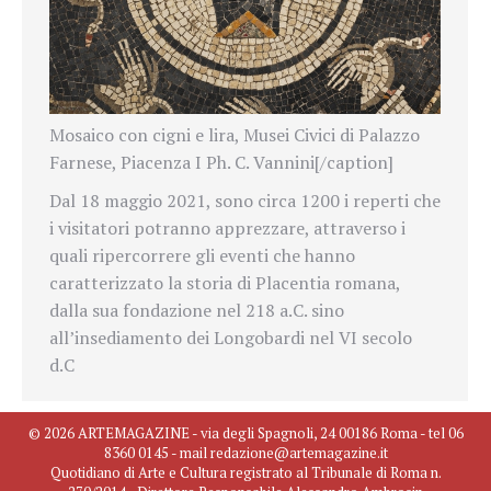
Mosaico con cigni e lira, Musei Civici di Palazzo
Farnese, Piacenza I Ph. C. Vannini[/caption]
Dal 18 maggio 2021, sono circa 1200 i reperti che
i visitatori potranno apprezzare, attraverso i
quali ripercorrere gli eventi che hanno
caratterizzato la storia di Placentia romana,
dalla sua fondazione nel 218 a.C. sino
all’insediamento dei Longobardi nel VI secolo
d.C
© 2026 ARTEMAGAZINE - via degli Spagnoli, 24 00186 Roma - tel 06
8360 0145 - mail redazione@artemagazine.it
Quotidiano di Arte e Cultura registrato al Tribunale di Roma n.