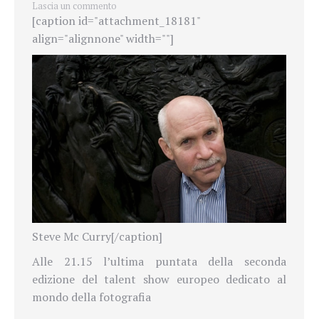
Lascia un commento
[caption id="attachment_18181"
align="alignnone" width=""]
Steve Mc Curry[/caption]
Alle 21.15 l’ultima puntata della seconda
edizione del talent show europeo dedicato al
mondo della fotografia