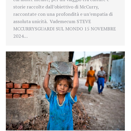
storie raccolte dall’obiettivo di McCurry,
raccontate con una profondità e un’empatia di
assoluta unicità. Vademecum STEVE
MCCURRYSGUARDI SUL MONDO 15 NOVEMBRE
2024…