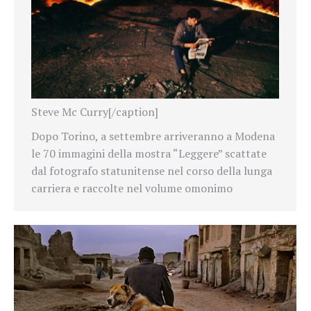
Steve Mc Curry[/caption]
Dopo Torino, a settembre arriveranno a Modena
le 70 immagini della mostra “Leggere” scattate
dal fotografo statunitense nel corso della lunga
carriera e raccolte nel volume omonimo