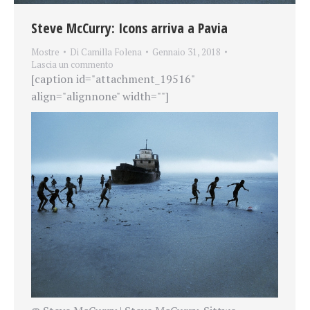
Steve McCurry: Icons arriva a Pavia
Mostre
Di
Camilla Folena
Gennaio 31, 2018
Lascia un commento
[caption id="attachment_19516"
align="alignnone" width=""]