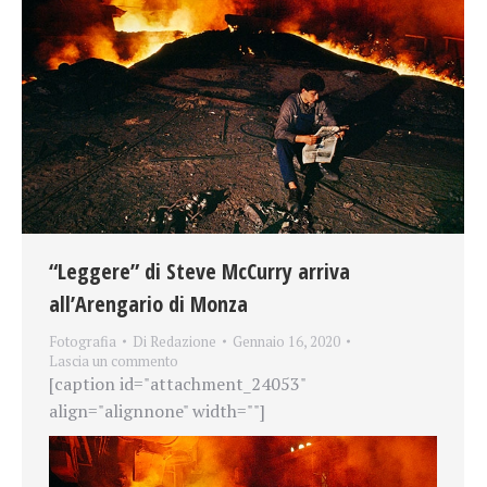
“Leggere” di Steve McCurry arriva
all’Arengario di Monza
Fotografia
Di
Redazione
Gennaio 16, 2020
Lascia un commento
[caption id="attachment_24053"
align="alignnone" width=""]