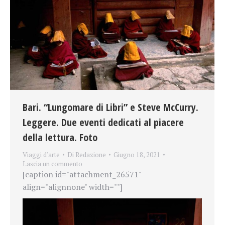
Bari. “Lungomare di Libri” e Steve McCurry.
Leggere. Due eventi dedicati al piacere
della lettura. Foto
Viaggi d'arte
Di
Redazione
Giugno 18, 2021
Lascia un commento
[caption id="attachment_26571"
align="alignnone" width=""]