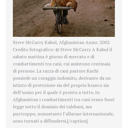
Steve McCurry Kabul, Afghanistan Anno: 2002
Credito fotografico: © Steve McCurry A Kabul il
sabato mattina è giorno di mercato e di
combattimenti tra cani, cui assistono centinaia
di persone. La razza di cani pastore Kuchi
possiede un coraggio indomito, derivante da un
istinto di protezione sia del proprio branco sia
dell’uomo per il quale è pronto a tutto. In
Afghanistan i combattimenti tra cani erano fuori
legge sotto il dominio dei talebani, ma
purtroppo, nonostante l’allarme internazionale,
sono tornati a diffondersi.[/caption]