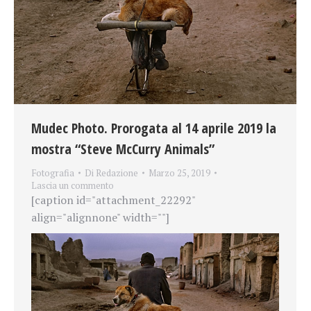
Mudec Photo. Prorogata al 14 aprile 2019 la
mostra “Steve McCurry Animals”
Fotografia
Di
Redazione
Marzo 25, 2019
Lascia un commento
[caption id="attachment_22292"
align="alignnone" width=""]