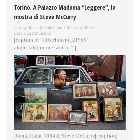
Torino. A Palazzo Madama “Leggere”, la
mostra di Steve McCurry
Fotografia
Di
Redazione
Marzo 2, 2019
Lascia un commento
[caption id="attachment_21966"
align="alignnone" width=""]
Roma, Italia, 1984 © Steve McCurry[/caption]