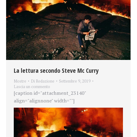
La lettura secondo Steve Mc Curry
Mostre
Di
Redazione
Settembre 9, 2019
Lascia un commento
[caption id="attachment_23140"
align="alignnone" width=""]