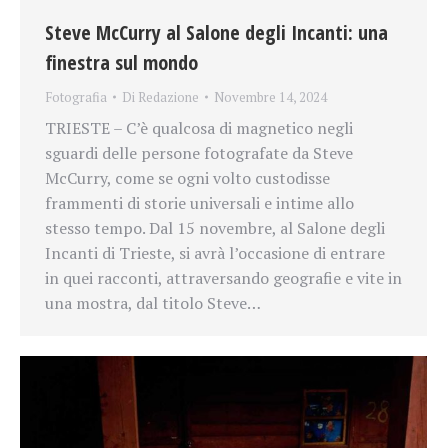
Steve McCurry al Salone degli Incanti: una
finestra sul mondo
Fotografia
Di
Redazione
Novembre 14, 2024
TRIESTE – C’è qualcosa di magnetico negli
sguardi delle persone fotografate da Steve
McCurry, come se ogni volto custodisse
frammenti di storie universali e intime allo
stesso tempo. Dal 15 novembre, al Salone degli
Incanti di Trieste, si avrà l’occasione di entrare
in quei racconti, attraversando geografie e vite in
una mostra, dal titolo Steve…