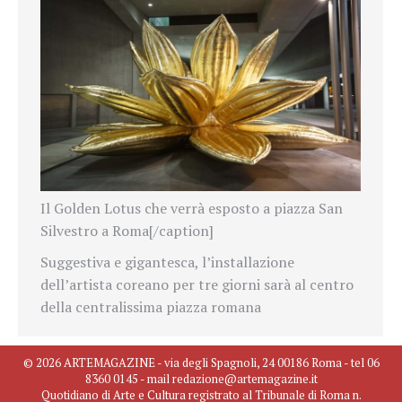
Il Golden Lotus che verrà esposto a piazza San
Silvestro a Roma[/caption]
Suggestiva e gigantesca, l’installazione
dell’artista coreano per tre giorni sarà al centro
della centralissima piazza romana
© 2026 ARTEMAGAZINE - via degli Spagnoli, 24 00186 Roma - tel 06
8360 0145 - mail redazione@artemagazine.it
Quotidiano di Arte e Cultura registrato al Tribunale di Roma n.