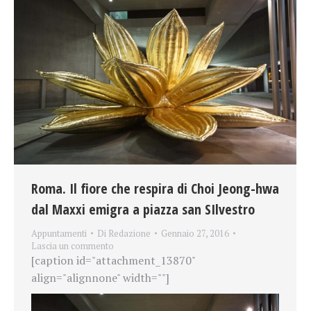
Roma. Il fiore che respira di Choi Jeong-hwa
dal Maxxi emigra a piazza san SIlvestro
Appuntamenti
Di
Redazione
Gennaio 27, 2016
Lascia un commento
[caption id="attachment_13870"
align="alignnone" width=""]