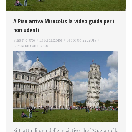
A Pisa arriva MiracoLis la video guida per i
non udenti
Viaggi d'arte
Di
Redazione
Febbraio 22, 2017
Lascia un commento
Si tratta di
una delle iniziative che l’Opera della