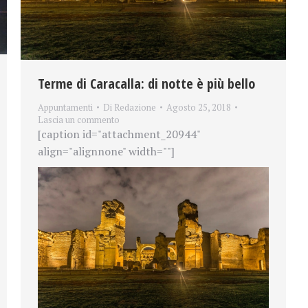
Terme di Caracalla: di notte è più bello
Appuntamenti
Di
Redazione
Agosto 25, 2018
Lascia un commento
[caption id="attachment_20944"
align="alignnone" width=""]