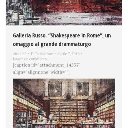
Galleria Russo. “Shakespeare in Rome”, un
omaggio al grande drammaturgo
Attualità
Di
Redazione
Aprile 7, 2016
Lascia un commento
[caption id="attachment_14537"
align="alignnone" width=""]