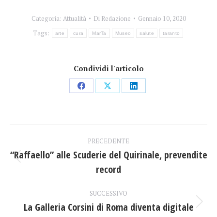
Categoria:
Attualità
Di
Redazione
Gennaio 10, 2020
Tags:
arte
cura
MarTa
Museo
salute
taranto
Condividi l'articolo
Condividi
Condividi
Condividi
su
su
su
Facebook
X
LinkedIn
Naviga
PRECEDENTE
tra
“Raffaello” alle Scuderie del Quirinale, prevendite
Post
record
i
precedente:
post
SUCCESSIVO
La Galleria Corsini di Roma diventa digitale
Prossimo